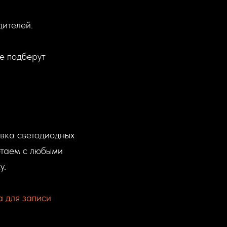
дителей.
е подберут
вка светодиодных
отаем с любыми
у.
 для записи