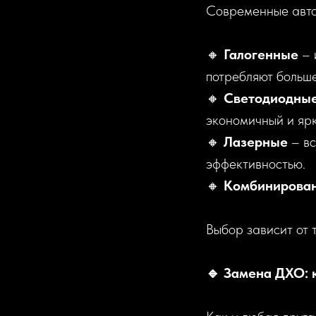
Современные авто
🔸
Галогенные
– 
потребляют больше
🔸
Светодиодны
экономичный и ярк
🔸
Лазерные
– вс
эффективностью.
🔸
Комбинирова
Выбор зависит от 
🔹 Замена ДХО: 