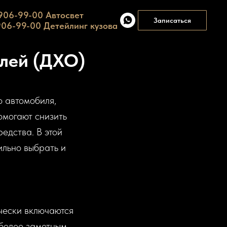
 906-99-00
Автосвет
Записаться
906-99-00
Детейлинг кузова
лей (ДХО)
о автомобиля,
омогают снизить
едства. В этой
ильно выбрать и
чески включаются
 более заметным