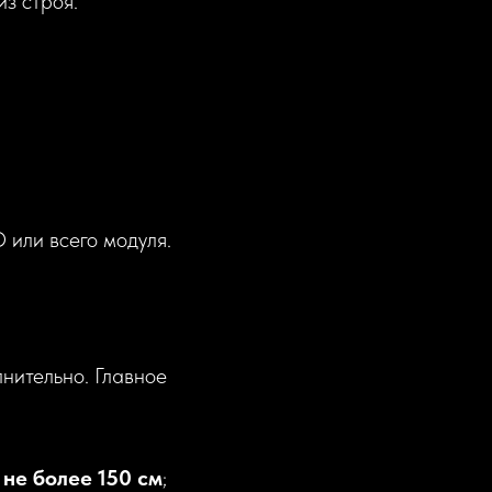
з строя.
 или всего модуля.
нительно. Главное
и
не более 150 см
;