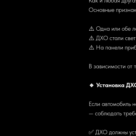
Как и любая друга
Основные признак
⚠️ Одна или обе л
⚠️ ДХО стали свет
⚠️ На панели при
В зависимости от 
🔹 Установка ДХ
Если автомобиль н
— соблюдать треб
✅ ДХО должны уст