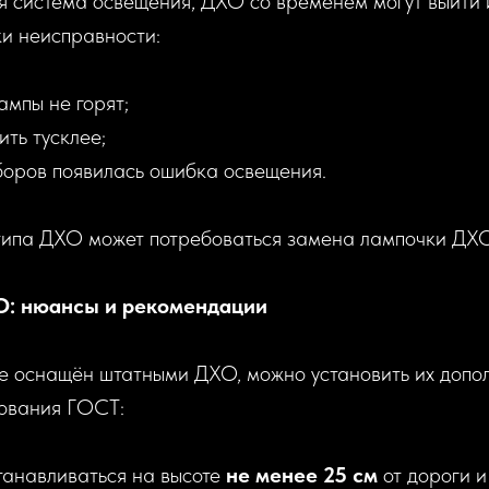
я система освещения, ДХО со временем могут выйти и
и неисправности:
ампы не горят;
ить тусклее;
боров появилась ошибка освещения.
типа ДХО может потребоваться замена лампочки ДХО
О: нюансы и рекомендации
е оснащён штатными ДХО, можно установить их допол
ования ГОСТ:
анавливаться на высоте
не менее 25 см
от дороги 