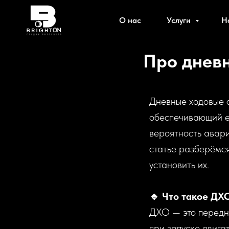
О нас
Услуги
Н
Про дневн
Дневные ходовые о
обеспечивающий ег
вероятность авари
статье разберёмся
установить их.
🔹 Что такое ДХ
ДХО — это передн
при запуске двига