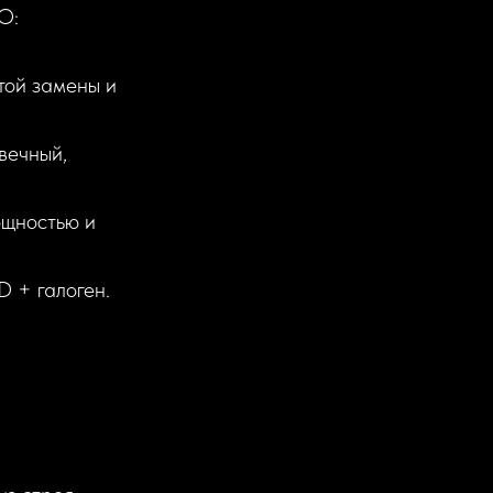
О:
той замены и
вечный,
ощностью и
D + галоген.